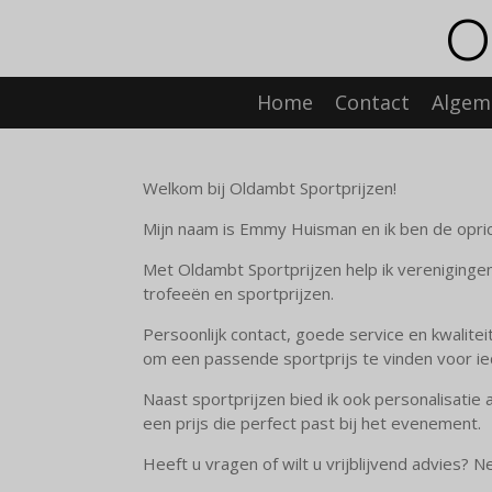
O
Ga
direct
naar
de
Home
Contact
Algem
hoofdinhoud
Welkom bij Oldambt Sportprijzen!
Mijn naam is Emmy Huisman en ik ben de opric
Met Oldambt Sportprijzen help ik verenigingen,
trofeeën en sportprijzen.
Persoonlijk contact, goede service en kwaliteit
om een passende sportprijs te vinden voor ie
Naast sportprijzen bied ik ook personalisatie 
een prijs die perfect past bij het evenement.
Heeft u vragen of wilt u vrijblijvend advies? 